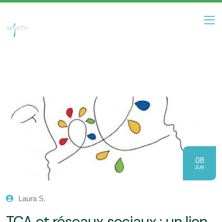
08
JUN
Laura S.
TCA et réseaux sociaux : un lien